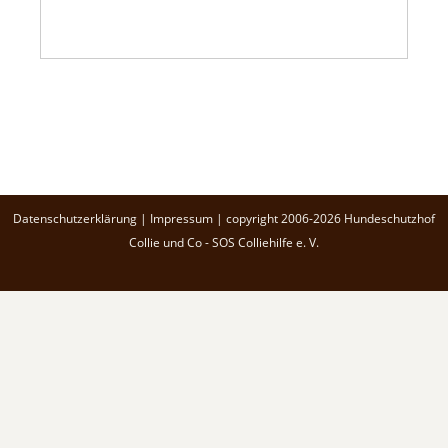
Datenschutzerklärung
|
Impressum
| copyright 2006-2026 Hundeschutzhof
Collie und Co - SOS Colliehilfe e. V.